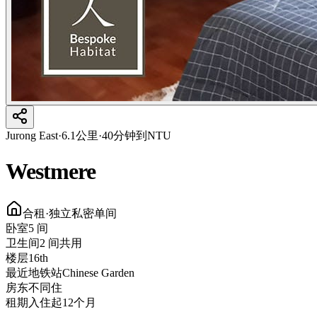
Jurong East
·
6.1公里·40分钟到NTU
Westmere
合租·独立私密单间
卧室
5 间
卫生间
2 间共用
楼层
16th
最近地铁站
Chinese Garden
房东
不同住
租期
入住起12个月