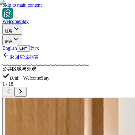
Skip to main content
Welcome
Stay
租客
房东
English
登录
→
CNY
返回房源列表
公共区域与外观
认证 · WelcomeStay
1
/
18